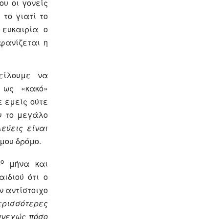
ου οι γονείς
το γιατί το
 ευκαιρία ο
φανίζεται η
είλουμε να
 ως «κακό»
 εμείς ούτε
ν το μεγάλο
εύεις είναι
μου δρόμο.
ο
5
μήνα και
ιδιού ότι ο
ν αντίστοιχο
ερισσότερες
συνεχώς πόσο