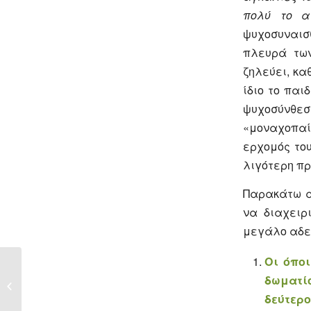
πολύ το α
ψυχοσυναισ
πλευρά των
ζηλεύει, κα
ίδιο το παι
ψυχοσύνθεσ
«μοναχοπαίδ
ερχομός του
λιγότερη πρ
Παρακάτω ακ
να διαχειρ
μεγάλο αδε
Οι όπο
Αναγνωρίζοντας τους
δωματίο
τοξικούς ανθρώπους
δεύτερ