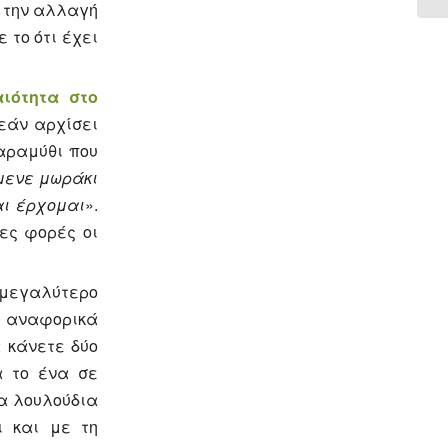
ι την αλλαγή
 το ότι έχει
ιότητα στο
εάν αρχίσει
παραμύθι που
μενε μωράκι
αι έρχομαι
».
νες φορές οι
μεγαλύτερο
ς αναφορικά
α κάνετε δύο
α το ένα σε
τα λουλούδια
ι και με τη