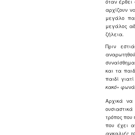
όταν έρθει 
αρχίζουν ν
μεγάλο παι
μεγάλος αδ
ζήλεια.
Πριν εστι
αναρωτηθο
συναίσθημα
και τα παι
παιδί γιατί
κακό
» φωνάζ
Αρχικά να 
ουσιαστικά
τρόπος που 
που έχει α
αγκαλιές το