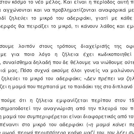
στον κόσμο το νέο μέλος. Και είναι η περίοδος αυτή π
α αγχώνονται και να προβληματίζονται αναφορικά με 
δί ζηλεύει το μικρό του αδερφάκι, γιατί με κάθε
ερφός θα πειράξει το μικρό, τι κάνουν λάθος και εμ
άσουμε λοιπόν στους τρόπους διαχείρισής της οφ
ύμε για ποιο λόγο η ζήλεια έχει κωδικοποιηθεί
, συναίσθημα δηλαδή που δε θέλουμε να νιώθουμε ούτε
διά μας. Πόσο συχνά ακούμε όλοι γονείς να μαλώνου
 ζηλεύει το μικρό του αδερφάκι; «
Δεν πρέπει να ζηλ
ει η μαμά που περπατά με το παιδάκι της στο διπλανό 
πούμε ότι η ζήλεια εμφανίζεται περίπου στον 1
 σηματοδοτεί την αναγνώριση από την πλευρά του πα
η μαμά του συμπεριφέρεται είναι διαφορετικός από το
πέναντι στο μικρό του αδερφάκι («
η μαμά κάνει π
 μωρό, περνά περισσότερο χρόνο μαζί του, του λέει 