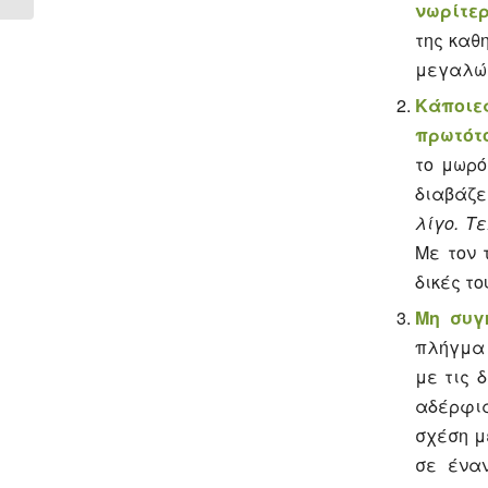
νωρίτε
της καθ
μεγαλώ
Κάποιε
πρωτότο
το μωρό
διαβάζε
λίγο. Τ
Με τον 
δικές τ
Μη συγ
πλήγμα 
με τις 
αδέρφι
σχέση μ
σε έναν