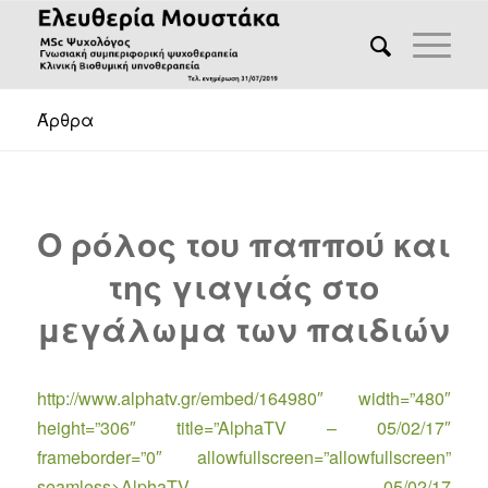
Άρθρα
Ο ρόλος του παππού και
της γιαγιάς στο
μεγάλωμα των παιδιών
http://www.alphatv.gr/embed/164980″ width=”480″
height=”306″ title=”AlphaTV – 05/02/17″
frameborder=”0″ allowfullscreen=”allowfullscreen”
seamless>AlphaTV – 05/02/17