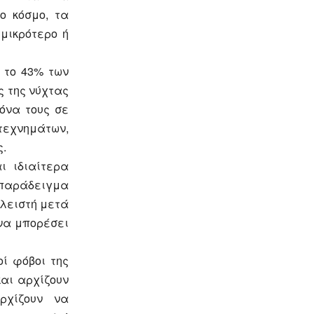
ο κόσμο, τα
μικρότερο ή
 το 43% των
ς της νύχτας
όνα τους σε
τεχνημάτων,
ς.
ι ιδιαίτερα
α παράδειγμα
κλειστή μετά
 να μπορέσει
ί φόβοι της
και αρχίζουν
ρχίζουν να