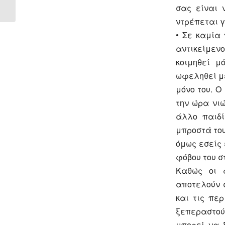
τους...
σας είναι 
ντρέπεται γ
• Σε καμία
αντικείμεν
κοιμηθεί μ
ωφεληθεί με
μόνο του. Ο
την ώρα νι
άλλο παιδί
μπροστά του
όμως εσείς 
φόβου του σ
Καθώς οι φ
αποτελούν σ
και τις πε
ξεπεραστούν
μπορεί να 