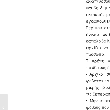
αναπτύσσου
και δε δημι
εκδρομές μ
εγκαθιδρύετ
Περίπου στ
έννοια του 
καταλαβαίν
αρχίζει να
πρόσωπα.
Τι πρέπει 
παιδί τους 
• Αρχικά, σ
φοβάται κα
μικρής ηλικ
τις ξεπεράσ
• Μην υποτ
«Τοξικοί γονείς: Ποια
φόβους που 
είναι τα βασικά