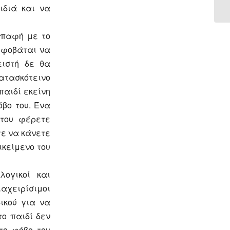
ιδιά και να
επαφή με το
 φοβάται να
ειστή δε θα
κατασκότεινο
παιδί εκείνη
βο του. Ένα
 του φέρετε
τε να κάνετε
ικείμενο του
λογικοί και
ιαχειρίσιμοι
ικού για να
το παιδί δεν
το φόβο του