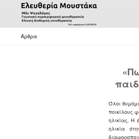
Άρθρα
«Πω
παιδ
Όλοι θυμόμ
ποικίλους φ
ηλικίας. Η 
ηλικία στ
διαφοροπο